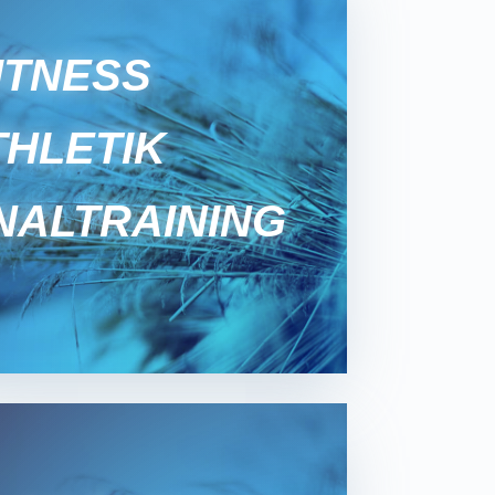
ITNESS
THLETIK
AL­TRAINING