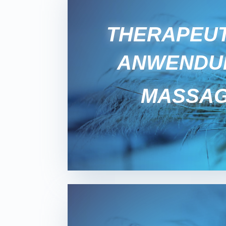
THERAPEU­
ANWEN­D
MASSA