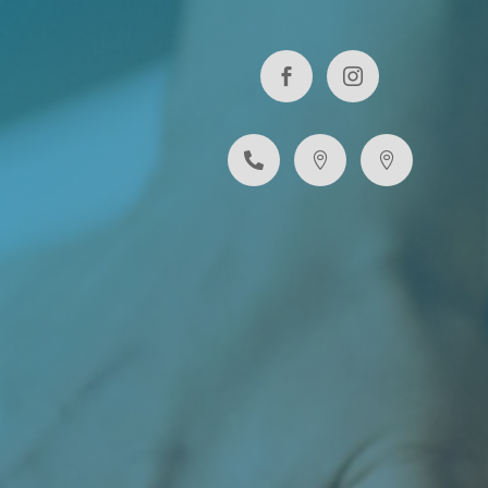




