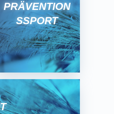
PRÄVENTION
S­SPORT
RT