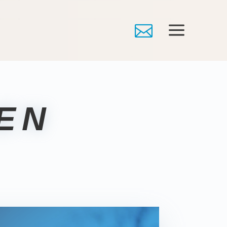
a

EN